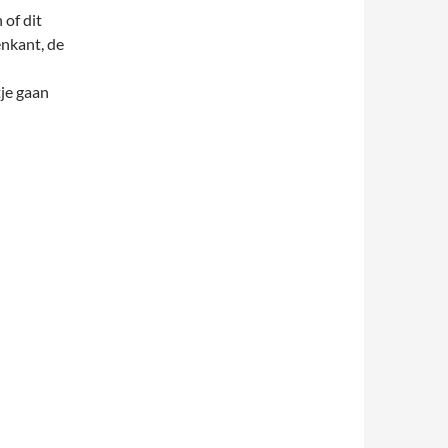
of dit
enkant, de
tje gaan