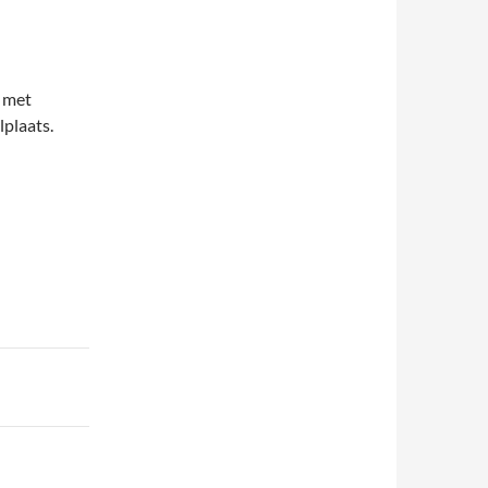
t met
lplaats.