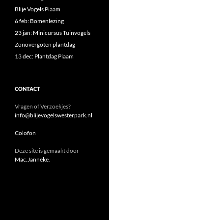
Blije Vogels Piaam
6 feb: Bomenlezing
23 jan: Minicursus Tuinvogels
Zonovergoten plantdag
13 dec: Plantdag Piaam
CONTACT
Vragen of Verzoekjes?
info@blijevogelswesterpark.nl
Colofon
Deze site is gemaakt door
Mac.Janneke
.