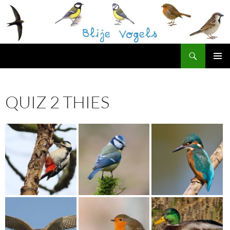
Ga
naar
de
inhoud
Zoeken
Blije Vogels Westerpark
PRIMAI
MENU
QUIZ 2 THIES