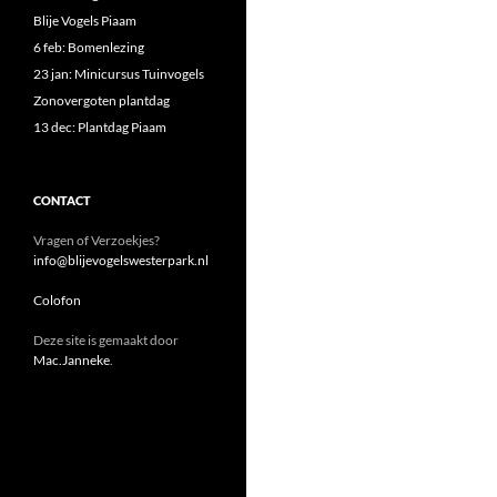
Blije Vogels Piaam
6 feb: Bomenlezing
23 jan: Minicursus Tuinvogels
Zonovergoten plantdag
13 dec: Plantdag Piaam
CONTACT
Vragen of Verzoekjes?
info@blijevogelswesterpark.nl
Colofon
Deze site is gemaakt door
Mac.Janneke
.