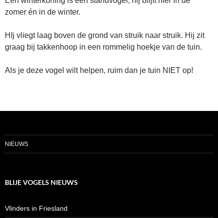
Een winterkoning is een standvogel, hij blijft hier in de
zomer én in de winter.
HIj vliegt laag boven de grond van struik naar struik. Hij zit
graag bij takkenhoop in een rommelig hoekje van de tuin.
Als je deze vogel wilt helpen, ruim dan je tuin NIET op!
NIEUWS
BLIJE VOGELS NIEUWS
Vlinders in Friesland