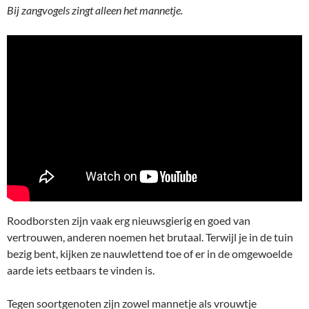
Bij zangvogels zingt alleen het mannetje.
Roodborsten zijn vaak erg nieuwsgierig en goed van
vertrouwen, anderen noemen het brutaal. Terwijl je in de tuin
bezig bent, kijken ze nauwlettend toe of er in de omgewoelde
aarde iets eetbaars te vinden is.
Tegen soortgenoten zijn zowel mannetje als vrouwtje