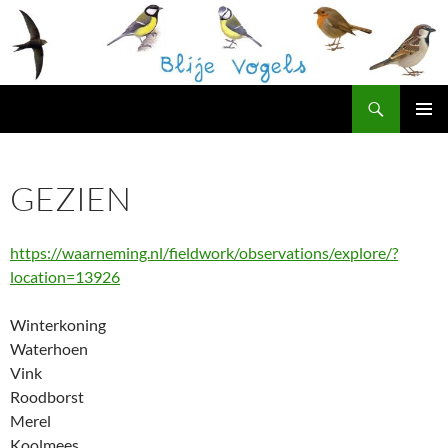
Ga
naar
de
inhoud
Zoeken
Blije Vogels Westerpark
PRIMAI
MENU
GEZIEN
https://waarneming.nl/fieldwork/observations/explore/?
location=13926
Winterkoning
Waterhoen
Vink
Roodborst
Merel
Koolmees