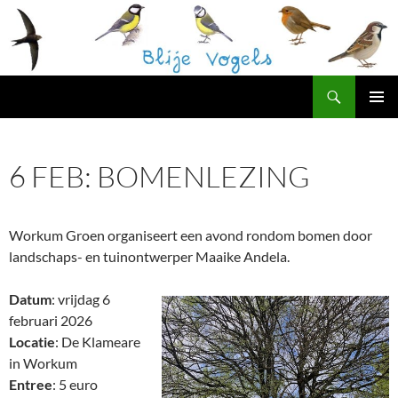
Ga
naar
de
inhoud
Zoeken
Blije Vogels Westerpark
PRIMAI
MENU
6 FEB: BOMENLEZING
Workum Groen organiseert een avond
rondom
bomen
door
landschaps- en tuinontwerper Maaike Andela.
Datum
: vrijdag 6
februari 2026
Locatie
: De Klameare
in Workum
Entree
: 5 euro