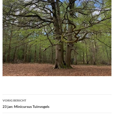
Bericht
VORIG BERICHT
navigatie
23 jan: Minicursus Tuinvogels