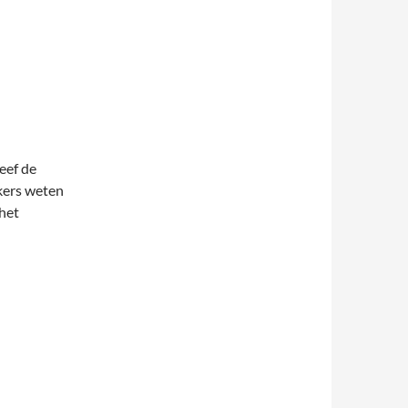
eef de
kers weten
het