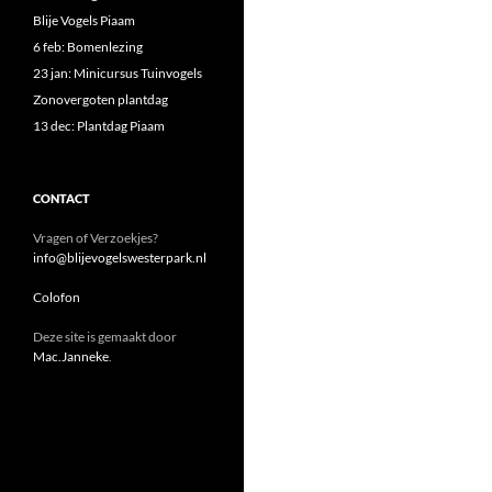
Blije Vogels Piaam
6 feb: Bomenlezing
23 jan: Minicursus Tuinvogels
Zonovergoten plantdag
13 dec: Plantdag Piaam
CONTACT
Vragen of Verzoekjes?
info@blijevogelswesterpark.nl
Colofon
Deze site is gemaakt door
Mac.Janneke
.