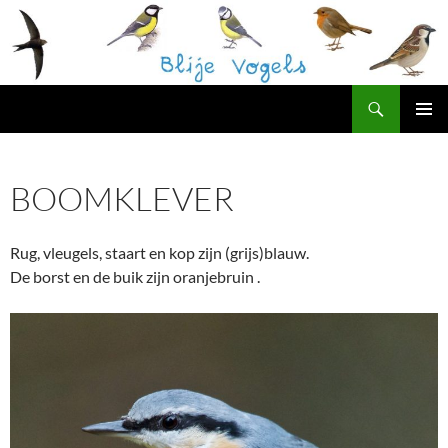
Ga
naar
de
inhoud
Zoeken
Blije Vogels Westerpark
PRIMAI
MENU
BOOMKLEVER
Rug, vleugels, staart en kop zijn (grijs)blauw.
De borst en de buik zijn oranjebruin .