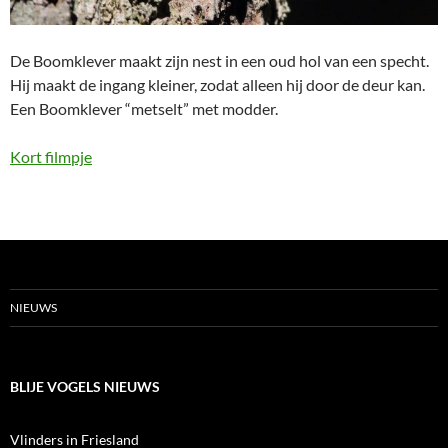
De Boomklever maakt zijn nest in een oud hol van een specht.
Hij maakt de ingang kleiner, zodat alleen hij door de deur kan.
Een Boomklever “metselt” met modder.
Kort filmpje
NIEUWS
BLIJE VOGELS NIEUWS
Vlinders in Friesland