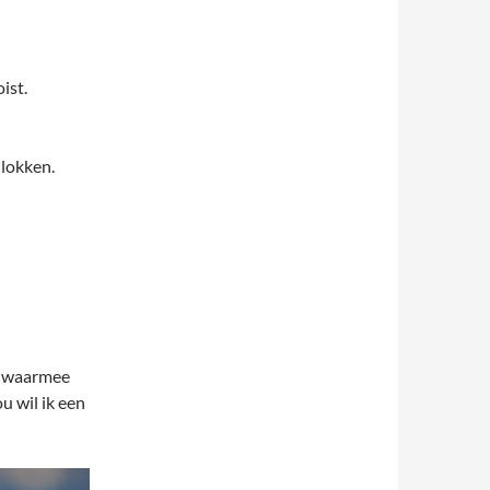
ist.
 lokken.
, waarmee
 wil ik een