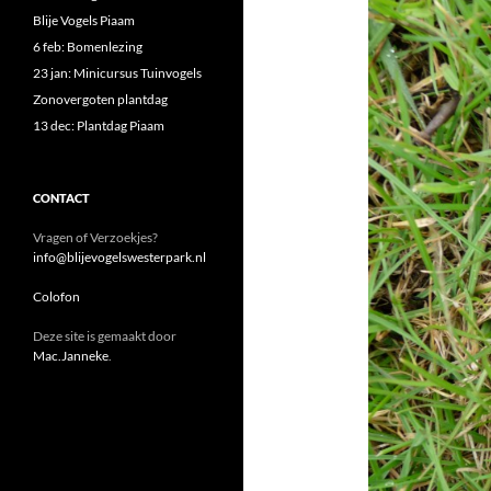
Blije Vogels Piaam
6 feb: Bomenlezing
23 jan: Minicursus Tuinvogels
Zonovergoten plantdag
13 dec: Plantdag Piaam
CONTACT
Vragen of Verzoekjes?
info@blijevogelswesterpark.nl
Colofon
Deze site is gemaakt door
Mac.Janneke
.