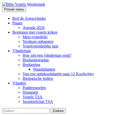
Ga
naar
Zoeken
Primair menu
de
Blije Vogels Westerpark
inhoud
Red de Argusvlinder
Piaam
Agenda 2026
Beginnen met vogels kijken
Meer vogelinfo
Nestkast ophangen
Vogelvriendelijke tuin
Vlindertuin
Hoe ziet een vlindertuin eruit?
Beplantingsplan
Beplanting
Waardplanten
Van een spitskoolplantje naar 12 Koolwitjes
Biologische bollen
Vlinders
Paddenstoelen
Hommels
Vogels TSA
SoortenSchat TSA
Zoeken
naar: