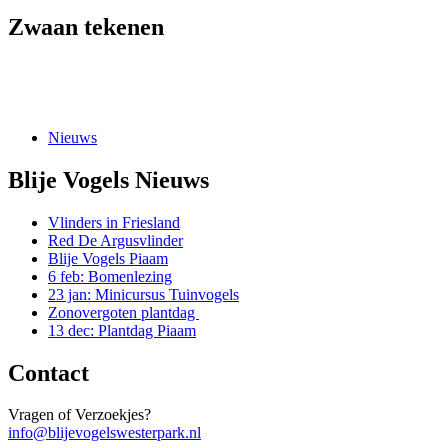
Zwaan tekenen
Nieuws
Vogels in de buurt, dat zijn er meer dan je
Blije Vogels Nieuws
denkt!
Vlinders in Friesland
Red De Argusvlinder
Blije Vogels Piaam
6 feb: Bomenlezing
23 jan: Minicursus Tuinvogels
Zonovergoten plantdag
13 dec: Plantdag Piaam
Contact
Vragen of Verzoekjes?
info@blijevogelswesterpark.nl