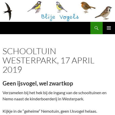
Ga
naar
de
inhoud
Zoeken
Blije Vogels Westerpark
PRIMAI
MENU
SCHOOLTUIN
WESTERPARK, 17 APRIL
2019
Geen ijsvogel, wel zwartkop
Verzamelen bij het hek bij de ingang van de schooltuinen en
Nemo naast de kinderboerderij in Westerpark.
Kijkje in de “geheime” Nemotuin, geen IJsvogel helaas.