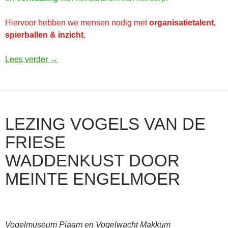
Hiervoor hebben we mensen nodig met
organisatietalent,
spierballen & inzicht
.
13 dec: Plantdag Piaam
Lees verder
→
LEZING VOGELS VAN DE
FRIESE
WADDENKUST DOOR
MEINTE ENGELMOER
Vogelmuseum Piaam en Vogelwacht Makkum