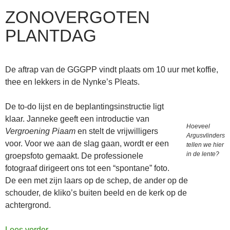
ZONOVERGOTEN
PLANTDAG
De aftrap van de GGGPP vindt plaats om 10 uur met koffie,
thee en lekkers in de Nynke’s Pleats.
De to-do lijst en de beplantingsinstructie ligt
klaar. Janneke geeft een introductie van
Hoeveel
Vergroening Piaam
en stelt de vrijwilligers
Argusvlinders
voor. Voor we aan de slag gaan, wordt er een
tellen we hier
in de lente?
groepsfoto gemaakt. De professionele
fotograaf dirigeert ons tot een “spontane” foto.
De een met zijn laars op de schep, de ander op de
schouder, de kliko’s buiten beeld en de kerk op de
achtergrond.
Zonovergoten plantdag
Lees verder
→