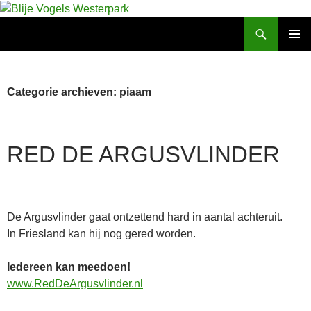
Ga
naar
Zoeken
Blije Vogels Westerpark
de
PRIMAI
inhoud
MENU
Categorie archieven: piaam
RED DE ARGUSVLINDER
De Argusvlinder gaat ontzettend hard in aantal achteruit.
In Friesland kan hij nog gered worden.
Iedereen kan meedoen!
www.RedDeArgusvlinder.nl