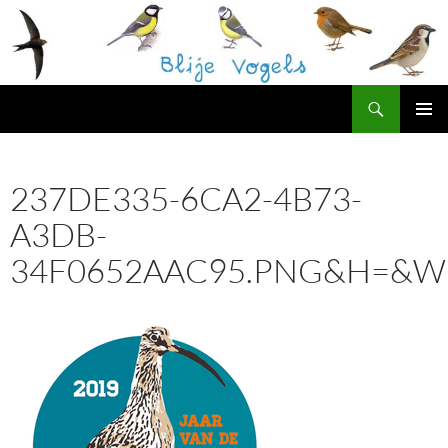
Ga
naar
de
inhoud
Zoeken
Blije Vogels Westerpark
PRIMAI
MENU
237DE335-6CA2-4B73-
A3DB-
34F0652AAC95.PNG&H=&W