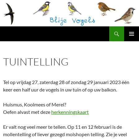
Ga
naar
de
inhoud
Zoeken
Blije Vogels Westerpark
PRIMAI
MENU
TUINTELLING
Tel op vrijdag 27, zaterdag 28 of zondag 29 januari 2023 één
keer een half uur de vogels in uw tuin of op uw balkon.
Huismus, Koolmees of Merel?
Oefen alvast met deze
herkenningskaart
Er valt nog veel meer te tellen. Op 11 en 12 februari is de
mollentelling of liever gezegd molshopen telling. Zie je veel