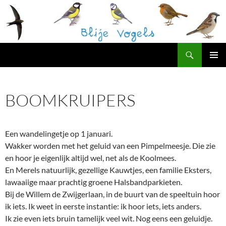
Ga
naar
de
inhoud
Zoeken
Blije Vogels Westerpark
PRIMAI
MENU
BOOMKRUIPERS
Een wandelingetje op 1 januari.
Wakker worden met het geluid van een Pimpelmeesje. Die zie
en hoor je eigenlijk altijd wel, net als de Koolmees.
En Merels natuurlijk, gezellige Kauwtjes, een familie Eksters,
lawaaiige maar prachtig groene Halsbandparkieten.
Bij de Willem de Zwijgerlaan, in de buurt van de speeltuin hoor
ik iets. Ik weet in eerste instantie: ik hoor iets, iets anders.
Ik zie even iets bruin tamelijk veel wit. Nog eens een geluidje.