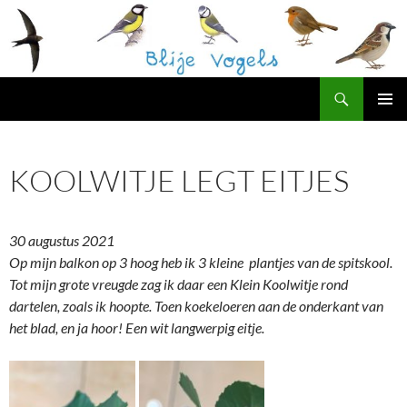
Ga
naar
de
inhoud
Zoeken
Blije Vogels Westerpark
PRIMAI
MENU
KOOLWITJE LEGT EITJES
30 augustus 2021
Op mijn balkon op 3 hoog heb ik 3 kleine plantjes van de spitskool.
Tot mijn grote vreugde zag ik daar een Klein Koolwitje rond
dartelen, zoals ik hoopte.
Toen koekeloeren aan de onderkant van
het blad, en ja hoor!
Een wit langwerpig eitje.